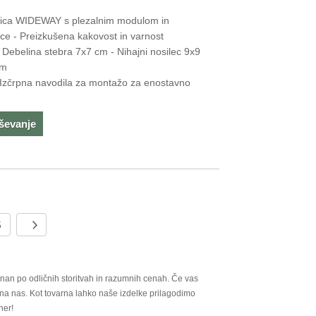
nica WIDEWAY s plezalnim modulom in
nice - Preizkušena kakovost in varnost
 Debelina stebra 7x7 cm - Nihajni nosilec 9x9
cm
- Izčrpna navodila za montažo za enostavno
aševanje
5
nan po odličnih storitvah in razumnih cenah. Če vas
na nas. Kot tovarna lahko naše izdelke prilagodimo
ner!