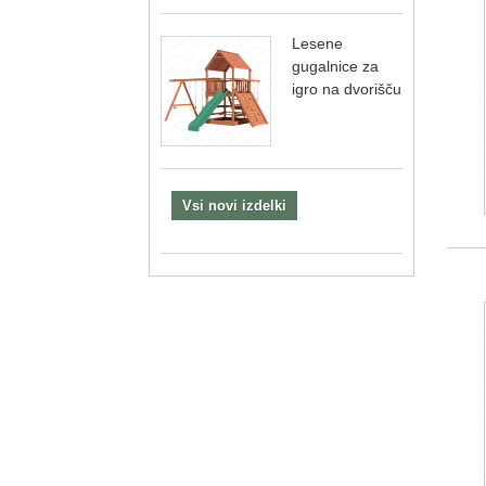
Lesene
gugalnice za
igro na dvorišču
Vsi novi izdelki