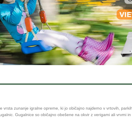
ta zunanje igralne opreme, ki jo običajno najdemo v vrtovih, parkih in 
gugalnic. Gugalnice so običajno obešene na okvir z verigami ali vrvmi in