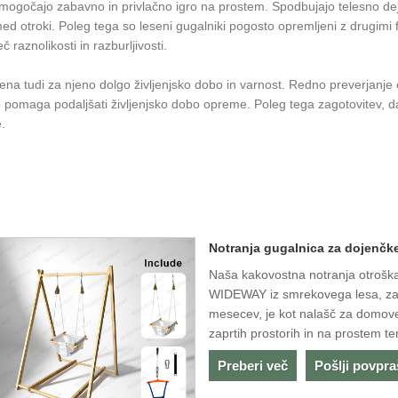
omogočajo zabavno in privlačno igro na prostem. Spodbujajo telesno de
ed otroki. Poleg tega so leseni gugalniki pogosto opremljeni z drugimi f
 raznolikosti in razburljivosti.
a tudi za njeno dolgo življenjsko dobo in varnost. Redno preverjanje o
pomaga podaljšati življenjsko dobo opreme. Poleg tega zagotovitev, da
.
Notranja gugalnica za dojenčk
Naša kakovostna notranja otroška
WIDEWAY iz smrekovega lesa, za
mesecev, je kot nalašč za domove,
zaprtih prostorih in na prostem te
Preberi več
Pošlji povpr