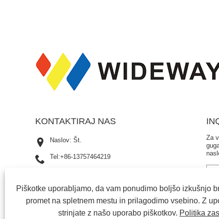
KONTAKTIRAJ NAS
IN
Za v
Naslov: Št.
guga
nasl
Tel:
+86-13757464219
Telefon:
+86-13757464219
Piškotke uporabljamo, da vam ponudimo boljšo izkušnjo br
E-naslov:
sales4@nbwideway.cn
promet na spletnem mestu in prilagodimo vsebino. Z upo
strinjate z našo uporabo piškotkov.
Politika za