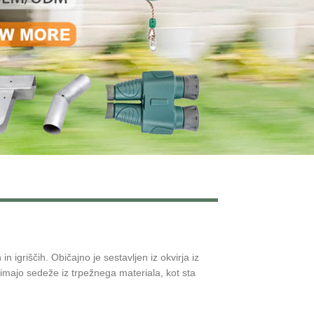
Live
igriščih. Običajno je sestavljen iz okvirja iz
 imajo sedeže iz trpežnega materiala, kot sta