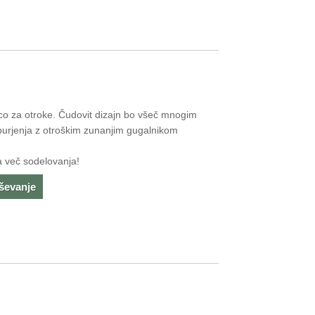
 za otroke. Čudovit dizajn bo všeč mnogim
zburjenja z otroškim zunanjim gugalnikom
a več sodelovanja!
aševanje