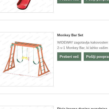
Monkey Bar Set
WIDEWAY zagotavlja kakovosten in
2-v-1 Monkey Bar, ki lahko vašim
Preberi več
Pošlji povpr
Divja lesena dvojna gugalnica