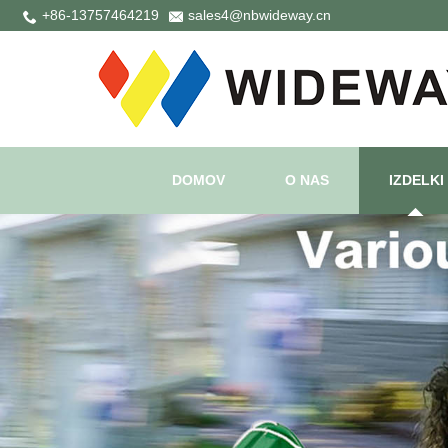
+86-13757464219
sales4@nbwideway.cn
DOMOV
O NAS
IZDELKI