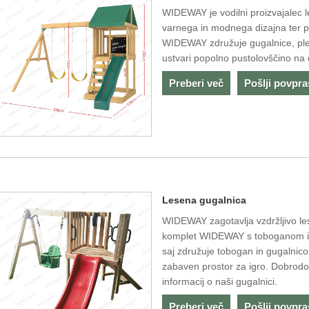
WIDEWAY je vodilni proizvajalec l
varnega in modnega dizajna ter pri
WIDEWAY združuje gugalnice, plez
ustvari popolno pustolovščino na 
Preberi več
Pošlji povpr
Lesena gugalnica
WIDEWAY zagotavlja vzdržljivo les
komplet WIDEWAY s toboganom in
saj združuje tobogan in gugalnico 
zabaven prostor za igro. Dobrodoš
informacij o naši gugalnici.
Preberi več
Pošlji povpr