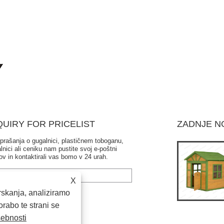
QUIRY FOR PRICELIST
ZADNJE N
prašanja o gugalnici, plastičnem toboganu,
Ali je otroški gugalnik varen?
lnici ali ceniku nam pustite svoj e-poštni
2024/10/12
ov in kontaktirali vas bomo v 24 urah.
Ko se vaši otroci igrajo na gugalnici na prostem, je
največja težava varnost. Seveda pa je najbolje, da se pri
X
guganju zunanje gugalnice ne gugamo pre......
skanja, analiziramo
rabo te strani se
sebnosti