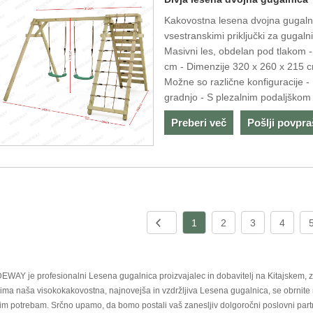
Kakovostna lesena dvojna gugal
vsestranskimi priključki za gugal
Masivni les, obdelan pod tlakom -
cm - Dimenzije 320 x 260 x 215 
Možne so različne konfiguracije 
gradnjo - S plezalnim podaljškom
Preberi več
Pošlji povpr
1
2
3
4
EWAY je profesionalni Lesena gugalnica proizvajalec in dobavitelj na Kitajskem, z
ima naša visokokakovostna, najnovejša in vzdržljiva Lesena gugalnica, se obrnite 
im potrebam. Srčno upamo, da bomo postali vaš zanesljiv dolgoročni poslovni part