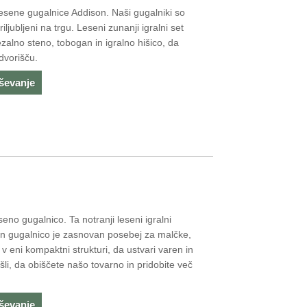
esene gugalnice Addison. Naši gugalniki so
ljubljeni na trgu. Leseni zunanji igralni set
alno steno, tobogan in igralno hišico, da
dvorišču.
aševanje
eno gugalnico. Ta notranji leseni igralni
 gugalnico je zasnovan posebej za malčke,
v eni kompaktni strukturi, da ustvari varen in
li, da obiščete našo tovarno in pridobite več
aševanje