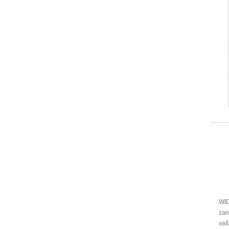
WID
zan
vaš