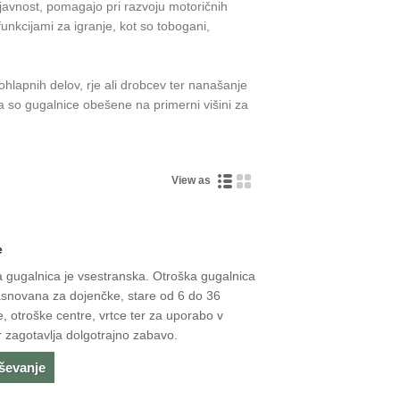
javnost, pomagajo pri razvoju motoričnih
unkcijami za igranje, kot so tobogani,
hlapnih delov, rje ali drobcev ter nanašanje
 so gugalnice obešene na primerni višini za
View as
e
 gugalnica je vsestranska. Otroška gugalnica
snovana za dojenčke, stare od 6 do 36
 otroške centre, vrtce ter za uporabo v
r zagotavlja dolgotrajno zabavo.
aševanje