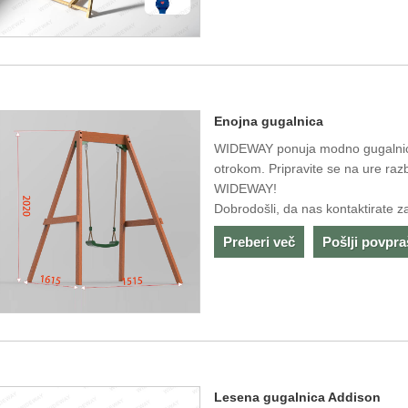
Enojna gugalnica
WIDEWAY ponuja modno gugalnico
otrokom. Pripravite se na ure ra
WIDEWAY!
Dobrodošli, da nas kontaktirate z
Preberi več
Pošlji povpr
Lesena gugalnica Addison