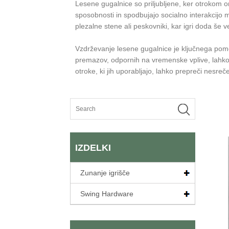
Lesene gugalnice so priljubljene, ker otrokom 
sposobnosti in spodbujajo socialno interakcijo m
plezalne stene ali peskovniki, kar igri doda še več
Vzdrževanje lesene gugalnice je ključnega pomen
premazov, odpornih na vremenske vplive, lahko 
otroke, ki jih uporabljajo, lahko prepreči nesreče
IZDELKI
Zunanje igrišče
Swing Hardware