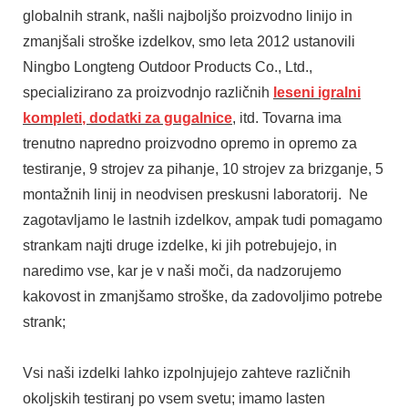
globalnih strank, našli najboljšo proizvodno linijo in
zmanjšali stroške izdelkov, smo leta 2012 ustanovili
Ningbo Longteng Outdoor Products Co., Ltd.,
specializirano za proizvodnjo različnih
leseni igralni
kompleti
,
dodatki za gugalnice
, itd. Tovarna ima
trenutno napredno proizvodno opremo in opremo za
testiranje, 9 strojev za pihanje, 10 strojev za brizganje, 5
montažnih linij in neodvisen preskusni laboratorij. Ne
zagotavljamo le lastnih izdelkov, ampak tudi pomagamo
strankam najti druge izdelke, ki jih potrebujejo, in
naredimo vse, kar je v naši moči, da nadzorujemo
kakovost in zmanjšamo stroške, da zadovoljimo potrebe
strank;
Vsi naši izdelki lahko izpolnjujejo zahteve različnih
okoljskih testiranj po vsem svetu; imamo lasten