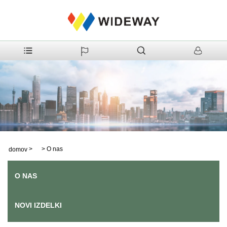
>
>
O nas
domov
O NAS
NOVI IZDELKI