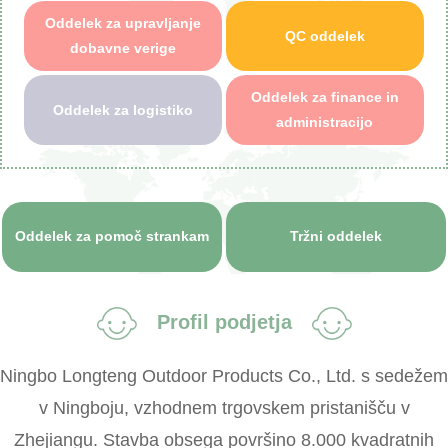
Oddelek za upravljanje
QC oddelek
dobavne verige
Oddelek za finance in
Oddelek za logistiko
administracijo
Oddelek za pomoč strankam
Tržni oddelek
Profil podjetja
Ningbo Longteng Outdoor Products Co., Ltd. s sedežem
v Ningboju, vzhodnem trgovskem pristanišču v
Zhejiangu. Stavba obsega površino 8.000 kvadratnih