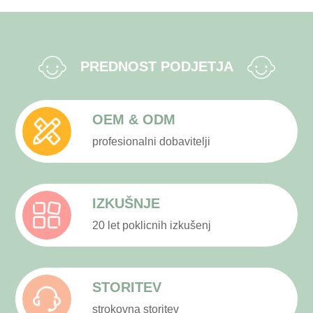
PREDNOST PODJETJA
OEM & ODM
profesionalni dobavitelji
IZKUŠNJE
20 let poklicnih izkušenj
STORITEV
strokovna storitev