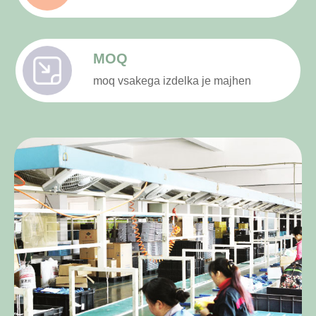
MOQ
moq vsakega izdelka je majhen