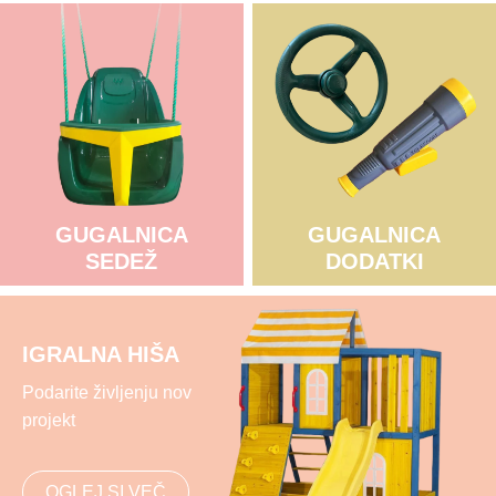
GUGALNICA
GUGALNICA
SEDEŽ
DODATKI
IGRALNA HIŠA
Podarite življenju nov
projekt
OGLEJ SI VEČ