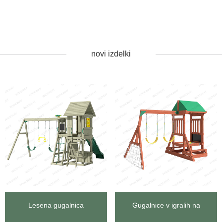
novi izdelki
Lesena gugalnica
Gugalnice v igralih na