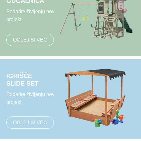
GUGALNICA
Podarite življenju nov
projekt
OGLEJ SI VEČ
IGRIŠČE
SLIDE SET
Podarite življenju nov
projekt
OGLEJ SI VEČ